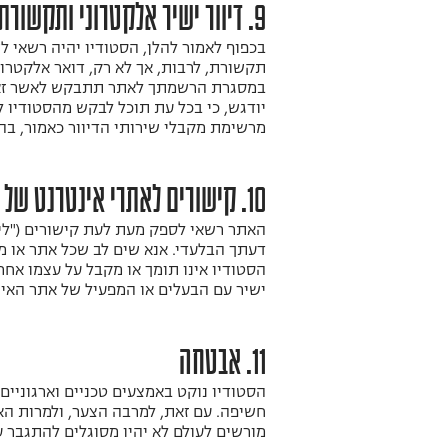
9. דיוור ישיר אלקטרוני ותקשורת שיווקית
בכפוף לאמור להלן, הסטודיו יהיה רשאי ל
תקשורת, לרבות, אך לא רק, דואר אלקטרוני, הודעת טקסט (SMS) וכיו"ב (
במסגרת הרשמתך לאתר תתבקש לאשר זאת, 
יודגש, כי בכל עת תוכל לבקש מהסטודיו 
מרשימת מקבלי שירותי הדיוור כאמור, ב
10. קישורים לאתרי אינטרנט של צד שלישי
האתר רשאי לספק מעת לעת קישורים ("לינ
דעתך הבלעדי. אנא שים לב שכל אתר או מ
הסטודיו אינו תומך או מקבל על עצמו אחרי
ישיר עם הבעלים או המפעיל של אתר האינ
11. אבטחה
הסטודיו נוקט באמצעים טכניים וארגוניים
חשיפה. עם זאת, למרבה הצער, ולמרות האמ
מורשים לעולם לא יהיו מסוגלים להתגבר 