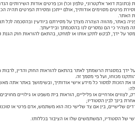
 (כתובת דואר אלקטרוני, טלפון וכו') וכן פרטים אודות השירותים הנד
מסירת פרטים מסוימים אודותיך, אולם ייתכן ומסירת הפרטים תהיה ה
ת האתר.
יה באתר, מהווה הצהרה מצדך על מסירתם ביודעין ובהסכמה לכל תנא
 מצהיר כי הם נמסרים לנו בהסכמתך ובידיעתך.
סר על ידך, לבקש לתקן אותו או למחקו, בהתאם להוראות חוק הגנת ה
תקנו מכוחו, ועל פי מסמך זה.
ו את הזכות למסור כל מידע אישי אודותיך, ובשימושך באתר אתה מאש
לה:
ק, לצווים אזרחיים או פליליים, הוראות בית משפט או גילויים מחויבים
רת בינך לבין הסטודיו;
דדים שלישיים, בין אם צד שלישי כזה הוא משתמש, אדם פרטי או סוכנ
האישי של הסטודיו, המשתמשים שלו או הציבור בכללותו.