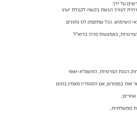
רשים על ידך.
כרחית לצורך הגשת בקשה לקבלת יעוץ
י השימוש. ככל שתספק לנו נתונים
פרטיות, באמצעות פניה בדוא"ל
הסטודיו יעשה שימוש בפרטים הנמסרים על ידך במסגרת הרשמתך לאתר בהתאם להוראות החוק והדין, לרבות חוק הגנת הפרטיות, התשמ"א-1981
ר זאת במפורש, אם הסטודיו מאמין בתום
 אחרים;
ות ממשלתית;