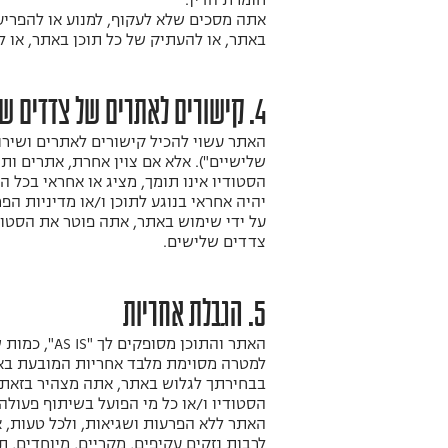
חומרת הדין.
אתה מסכים שלא לעקוף, למנוע או להפריע
באתר, או להעתיק של כל תוכן באתר, או 
4. קישורים לאתרים של צדדים שלישיים
האתר עשוי להכיל קישורים לאתרים ושירות
שלישיים"). אלא אם צוין אחרת, אתרים ותו
הסטודיו אינו תומך, מציג או אחראי בכל ה
יהיה אחראי בנוגע לתוכן ו/או מדיניות הפ
על ידי שימוש באתר, אתה פוטר את הסטודי
צדדים שלישים.
5. הגבלת אחריות
האתר והתוכ
למטרה מסוימת מלבד אחריות המובעת באו
בבחירתך לגלוש באתר, אתה מצהיר בזאת 
הסטודיו ו/או כל מי הפועל בשיתוף פעולה 
האתר ללא הפרעות ושגיאות, ולכל טעות, אי
לרבות נזקים עקיפים, מקריים, מיוחדים, 