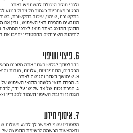
ולגבי חוסר היכולת להשתמש באתר.
הפטור מאחריות כאמור חל ויחול בנוגע לכ
בתקשורת, שיהוי, עיכוב בתקשורת, בשידו
הנובעים מהפרת תאי השימוש, ובין אם מד
התוכן המוצג באתר מוצג לצרכי המחשה בל
להזמנת השירותים מהסטודיו יחייבו את הס
6. פיצוי ושיפוי
בהחלטתך לגלוש באתר אתה מסכים מראש ומת
הפסדים, התחייבויות, עלויות, חובות והו
א. שימושך באתר והגישה לאתר.
ב. הפרת תנאי כלשהו מתנאי השימוש על י
ג. הפרת זכות של צד שלישי על ידך, לרבות 
הגנה זו וחובת השיפוי תעמוד לסטודיו ו/
7. איסוף מידע
הסטודיו עשוי לאפשר לך לבצע פעולות שו
ובאמצעות הרשמה לרשימת התפוצה של האת