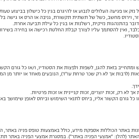
ל נזק או פגיעה העלולים לנבוע או להיגרם בגין כל כישלון בביצוע טע
ר, וירוס מחשב, כשל של תשתית תקשורת, גניבה או הרס או גישה בלתי
ובר בהתנהגות נזיקית, רשלנות או בגין כל עילת תביעה אחרת.
בד, ואין להסתמך עליו לצורך קבלת החלטת רכישה או בחירה בשירות
טודיו.
חייב בזאת להגן, לשפות ולפצות את הסטודיו, ו/או כל גורם הקשור א
צאות (לרבות אך לא רק שכר טרחת עו"ד), הנובעים מאחד או יותר מן המ
דך.
אך לא רק, זכות יוצרים, זכות קניינית או זכות פרטיות.
או כל גורם הקשור אליו, ביחס לתנאי השימוש וביחס לאופן שימושך באת
נות באתר הכוללות אספקת מידע, כולל באמצעות טופס פניה באתר, ה
ר (להלן: "אמצעי הפניה באתר"). במסגרת אמצעי הפניה באתר תתב