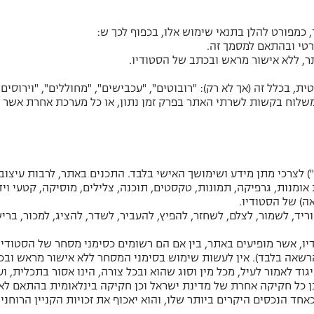
כמפורט להלן בתנאי שימוש אלו, בכפוף לכך ש:
רטי ובהתאם למסמך זה.
, ללא אישור מראש ובכתב של הסטודיו.
, בכלל זה (אך לא רק): "רובוטים", "עכבישים", "מחוללים", "וירוסים
משלוח בקשות לשרתי האתר בפרק זמן נתון, או כל מערכת אחרת אשר גו
האתר ותכניו מסופקים כמות שהם ("AS IS") לצרכי מתן מידע ושימושך האישי בלבד. התכנים באתר,
 אומנות, גרפיקה, תמונות, טקסטים, תוכנה, צלילים, מוסיקה, קטעי וי
ה) של הסטודיו.
יד, לשמור, לצלם, לשחזר, להפיץ, להעביר, לשדר, להציג, למכור, ברי
, אשר מופיעים באתר, בין אם הם רשומים כסימני מסחר של הסטודיו וב
הרשאה בלבד). אין לעשות שימוש בסימני המסחר ללא אישור מראש ובכ
ד לאמור לעיל, מכל מין וסוג שהוא ובכל צורה, הינו אסור בתכלית, ועל
וכן כל חקיקה אחרת של מדינת ישראל וכן חקיקה בינלאומית בהתאם 
אחד הנכסים היקרים ביותר שלו, והוא יאכוף את זכויות הקניין הרוחני 