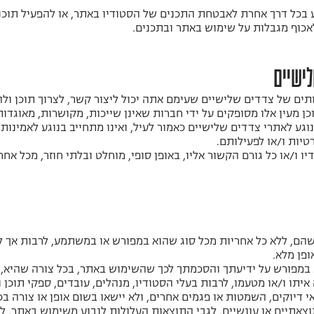
 בכל דרך אחרת לאבטחת התכנים של הסטודיו באתר, או להפעיל תוכנ
לאכוף מגבלות על שימוש באתר ובתכנים.
ים של צדדים שלישיים שעימם אתה יכול ליצור קשר, לצרוך תוכן ולהו
כן מעין אלו מסופקים על ידי חברות שאינן שייכות, מקושרות, מאוגדו
נוגע לאתרי צדדים שלישיים כאמור לעיל, ואינו מתחייב בנוגע לאמינות
רטיות ו/או לפעילותם.
ו ו/או כל גורם הקשור אליו, באופן סופי, מוחלט ובלתי חוזר, מכל 
ן מסופקים לך "AS IS", כמות שהם, ללא כל אחריות מכל סוג שהוא במפורש או במשתמע, 
פן מלא.
במפורש על ידיעתך והסכמתך לכך שהשימוש באתר, בכל צורה שהיא, 
איתו ו/או מטעמו, לרבות בעלי הסטודיו, מנהלים, עובדים, ספקי תוכן 
 דיוקים, השמטות או פגמים אחרים, ולא יישאו בשום אופן או צורה בכ
תוצאתיים או עונשיים, לגבי התוצאות העלולות לנבוע משימוש באתר, 