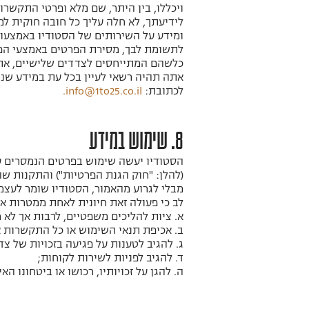
ויכללו, בין היתר, שם מלא ופרטי התקשרות
לידיעתך, לא חלה עליך כל חובה חוקית ל
ומידע על השירותים של הסטודיו באמצעו
לתשומת לבך, מסירת הפרטים באמצעי הפנ
כלשהם המתייחסים לצדדים שלישיים, אתה
אתה תהיה רשאי לעיין בכל עת במידע שנמ
לכתובת:
info@1to25.co.il
.
8. שימוש במידע
(להלן: "חוק הגנת הפרטיות") והתקנות שהו
מבלי לגרוע מהאמור, הסטודיו שומר לעצמ
לב כי פעולה זאת חיונית לאחת ממטרות א
א. ציות להליכים משפטיים, לרבות אך לא ר
ב. אכיפת תנאי השימוש או כל התקשרות אח
ג. להגיב לטענות על פגיעה בזכויות של צ
ד. להגיב לפניות לשירות לקוחות;
ה. להגן על זכויותיו, רכושו או ביטחונו 