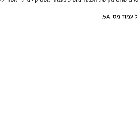
אים שהסימון של העמוד מופיע כעמוד מפסיק - מילוי אפור לל
מוד מס' 5A: