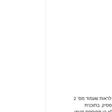
אם נסתכל בתוכנית האדריכלית (שבה עמודים קונסט' מסומנים בכחול), אפשר לראות שעמוד מס' 2 
סיק. בתוכנית 